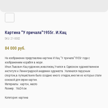
Картина "У причала"1955г. И.Кац
SKU:
21-0002
84 000
руб.
На изображении представлена картина И.Кац "У причала"1955г года с
изображением корабля в море .
Илья Львович Кац-художник,живописец.Учился в Одесском художественном
институте и Ленинградской академии художеств .Увлекался парусным
спортом,в путешествиях было создано много этюдов,многие из которых стали
основой для серии картин.
Материалы : картон, масло
Размер : 16x24 см.
Категория: картина