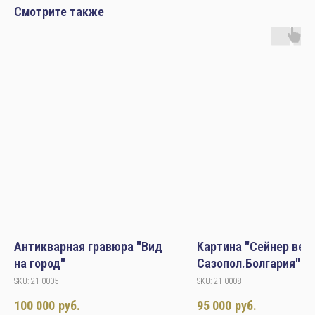
Смотрите также
Антикварная гравюра "Вид
Картина "Сейнер вер
на город"
Сазопол.Болгария"19
И.Кац
SKU:
21-0005
SKU:
21-0008
100 000
руб.
95 000
руб.