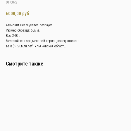
01-0072
6000,00
руб.
Аммонит Deshayesites deshayesi.
Размер образца: 50мм.
Вес: 248г.
Мезозойская эра,меловой период,конец аптского
века(~120млн.лет).Ульяновская область.
Смотрите также