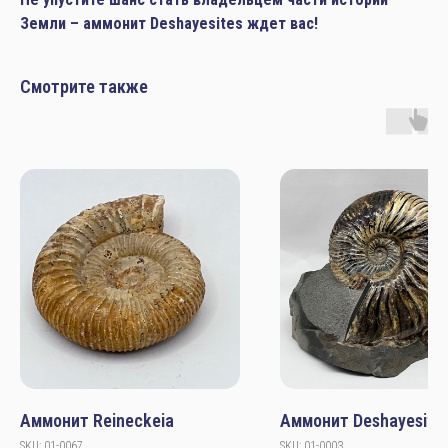
Земли – аммонит Deshayesites ждет вас!
Смотрите также
Аммонит Reineckeia
Аммонит Deshayesite
SKU:
01-0067
SKU:
01-0003