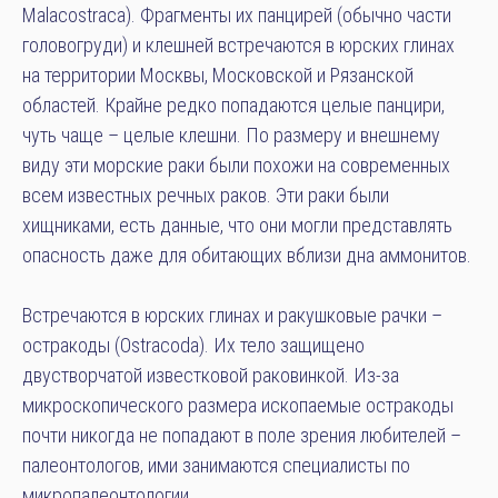
Malacostraca). Фрагменты их панцирей (обычно части
головогруди) и клешней встречаются в юрских глинах
на территории Москвы, Московской и Рязанской
областей. Крайне редко попадаются целые панцири,
чуть чаще – целые клешни. По размеру и внешнему
виду эти морские раки были похожи на современных
всем известных речных раков. Эти раки были
хищниками, есть данные, что они могли представлять
опасность даже для обитающих вблизи дна аммонитов.
Встречаются в юрских глинах и ракушковые рачки –
остракоды (Ostracoda). Их тело защищено
двустворчатой известковой раковинкой. Из-за
микроскопического размера ископаемые остракоды
почти никогда не попадают в поле зрения любителей –
палеонтологов, ими занимаются специалисты по
микропалеонтологии.