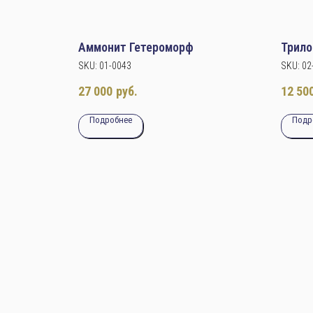
Аммонит Гетероморф
Трило
SKU:
01-0043
SKU:
02
27 000
руб.
12 50
Подробнее
Подр