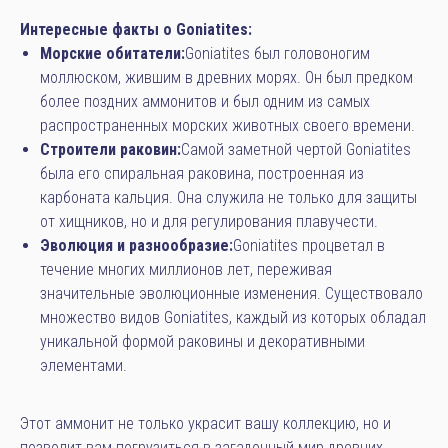
Интересные факты о Goniatites:
Морские обитатели:
Goniatites был головоногим
моллюском, жившим в древних морях. Он был предком
более поздних аммонитов и был одним из самых
распространенных морских животных своего времени.
Строители раковин:
Самой заметной чертой Goniatites
была его спиральная раковина, построенная из
карбоната кальция. Она служила не только для защиты
от хищников, но и для регулирования плавучести.
Эволюция и разнообразие:
Goniatites процветал в
течение многих миллионов лет, переживая
значительные эволюционные изменения. Существовало
множество видов Goniatites, каждый из которых обладал
уникальной формой раковины и декоративными
элементами.
Этот аммонит не только украсит вашу коллекцию, но и
позволит вам погрузиться в загадочный мир древних